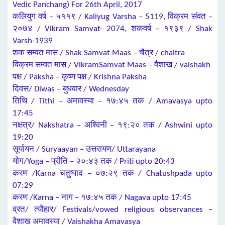
Vedic Panchang) For 26th April, 2017
कलियुग वर्ष – ५११९ / Kaliyug Varsha – 5119, विक्रम संवत –
२०७४ / Vikram Samvat- 2074, शकवर्ष – १९३९ / Shak
Varsh-1939
शक सम्वत मास / Shak Samvat Maas – चैत्र / chaitra
विक्रम सम्वत मास / VikramSamvat Maas – वैशाख / vaishakh
पक्ष / Paksha – कृष्ण पक्ष / Krishna Paksha
दिवस/ Diwas – बुधवार / Wednesday
तिथि / Tithi – अमावस्या – १७:४५ तक / Amavasya upto
17:45
नक्षत्र/ Nakshatra – अश्विनी – १९:२० तक / Ashwini upto
19:20
सूर्यायन / Suryaayan – उत्तरायण/ Uttarayana
योग/Yoga – प्रीति – २०:४३ तक / Priti upto 20:43
करण /Karna चतुष्पाद – ०७:२९ तक / Chatushpada upto
07:29
करण /Karna – नाग – १७:४५ तक / Nagava upto 17:45
व्रत/ त्यौहार/ Festivals/vowed religious observances –
वैशाख अमावस्या / Vaishakha Amavasya