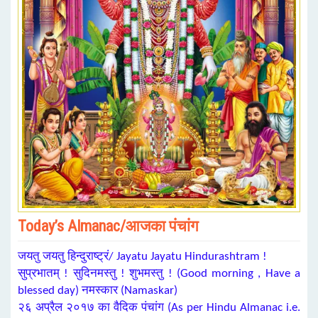
Today’s Almanac/आजका पंचांग
जयतु जयतु हिन्दुराष्ट्रं/ Jayatu Jayatu Hindurashtram !
सुप्रभातम् ! सुदिनमस्तु ! शुभमस्तु ! (Good morning , Have a
blessed day) नमस्कार (Namaskar)
२६ अप्रैल २०१७ का वैदिक पंचांग (As per Hindu Almanac i.e.