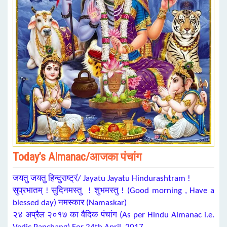
Today’s Almanac/आजका पंचांग
जयतु जयतु हिन्दुराष्ट्रं/ Jayatu Jayatu Hindurashtram !
सुप्रभातम् ! सुदिनमस्तु ! शुभमस्तु ! (Good morning , Have a
blessed day) नमस्कार (Namaskar)
२४ अप्रैल २०१७ का वैदिक पंचांग (As per Hindu Almanac i.e.