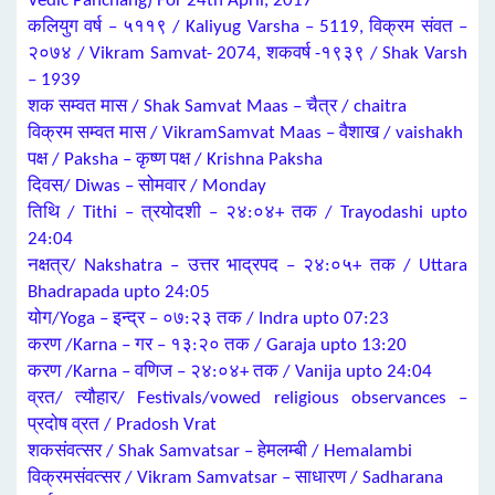
Vedic Panchang) For 24th April, 2017
कलियुग वर्ष – ५११९ / Kaliyug Varsha – 5119, विक्रम संवत –
२०७४ / Vikram Samvat- 2074, शकवर्ष -१९३९ / Shak Varsh
– 1939
शक सम्वत मास / Shak Samvat Maas – चैत्र / chaitra
विक्रम सम्वत मास / VikramSamvat Maas – वैशाख / vaishakh
पक्ष / Paksha – कृष्ण पक्ष / Krishna Paksha
दिवस/ Diwas – सोमवार / Monday
तिथि / Tithi – त्रयोदशी – २४:०४+ तक / Trayodashi upto
24:04
नक्षत्र/ Nakshatra – उत्तर भाद्रपद – २४:०५+ तक / Uttara
Bhadrapada upto 24:05
योग/Yoga – इन्द्र – ०७:२३ तक / Indra upto 07:23
करण /Karna – गर – १३:२० तक / Garaja upto 13:20
करण /Karna – वणिज – २४:०४+ तक / Vanija upto 24:04
व्रत/ त्यौहार/ Festivals/vowed religious observances –
प्रदोष व्रत / Pradosh Vrat
शकसंवत्सर / Shak Samvatsar – हेमलम्बी / Hemalambi
विक्रमसंवत्सर / Vikram Samvatsar – साधारण / Sadharana