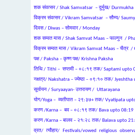
शक संवत्सर / Shak Samvatsar – दुर्मुख/ Durmukha
विक्रम संवत्सर / Vikram Samvatsar – सौम्य/ Saum
दिवस / Diwas – सोमवार / Monday
शक सम्वत मास / Shak Samvat Maas – फाल्गुन / Ph
विक्रम सम्वत मास / Vikram Samvat Maas – चैत्र / 
पक्ष / Paksha – कृष्ण पक्ष/ Krishna Paksha
तिथि / Tithi – सप्तमी – ०८:१९ तक/ Saptami upto 
नक्षत्र/ Nakshatra – ज्येष्ठा – ०९:१० तक/ Jyeshth
सूर्यायन / Suryaayan- उत्तरायण / Uttarayana
योग/Yoga – व्यतीपात – २९:३७+ तक/ Vyatipata upt
करण /Karna – बव – ०८:१९ तक/ Bava upto 08:19
करण /Karna – बालव – २१:२८ तक/ Balava upto 21
व्रत/ त्यौहार/ Festivals/vowed religious obser