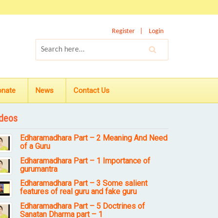
Register
Login
onate
News
Contact Us
deos
Edharamadhara Part – 2 Meaning And Need
of a Guru
Edharamadhara Part – 1 Importance of
gurumantra
Edharamadhara Part – 3 Some salient
features of real guru and fake guru
Edharamadhara Part – 5 Doctrines of
Sanatan Dharma part – 1