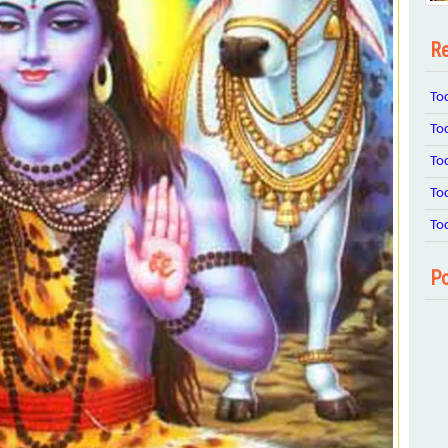
Re
To
To
To
To
To
Po