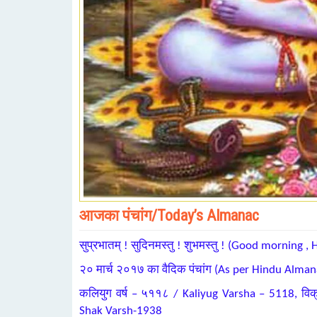
आजका पंचांग/Today’s Almanac
सुप्रभातम् ! सुदिनमस्तु ! शुभमस्तु ! (Good morning
२० मार्च २०१७ का वैदिक पंचांग (As per Hindu Alma
कलियुग वर्ष – ५११८ / Kaliyug Varsha – 5118, व
Shak Varsh-1938