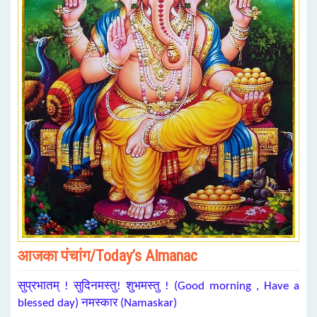
आजका पंचांग/Today’s Almanac
सुप्रभातम् ! सुदिनमस्तु! शुभमस्तु ! (Good morning , Have a
blessed day) नमस्कार (Namaskar)