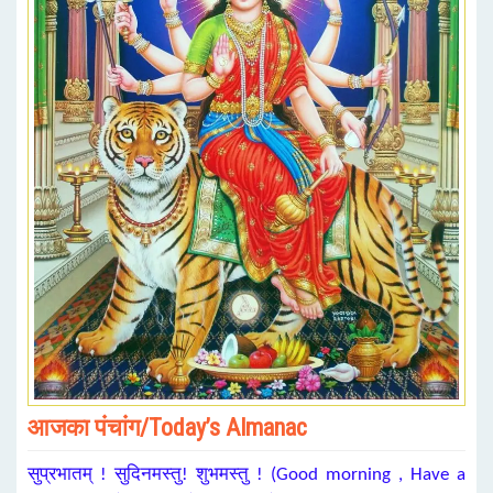
आजका पंचांग/Today’s Almanac
सुप्रभातम् ! सुदिनमस्तु! शुभमस्तु ! (Good morning , Have a