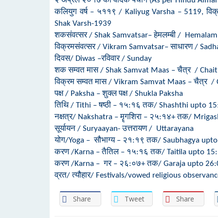
२ अप्रैल २०१७ का वैदिक पंचांग (As per Hindu Alma
कलियुग वर्ष – ५११९ / Kaliyug Varsha – 5119, व
Shak Varsh-1939
शकसंवत्सर / Shak Samvatsar– हेमलम्बी / Hemalam
विक्रमसंवत्सर / Vikram Samvatsar– साधारण / Sad
दिवस/ Diwas –रविवार / Sunday
शक सम्वत मास / Shak Samvat Maas – चैत्र / Chait
विक्रम सम्वत मास / Vikram Samvat Maas – चैत्र / 
पक्ष / Paksha – शुक्ल पक्ष / Shukla Paksha
तिथि / Tithi –
षष्ठी
– १५:१६ तक/
Shashthi
upto 15
नक्षत्र/ Nakshatra –
मॄगशिरा
–
२५:१४+
तक/
Mrigas
सूर्यायन / Suryaayan- उत्तरायण / Uttarayana
योग/Yoga –
सौभाग्य
– २१:१९ तक/
Saubhagya
upto
करण /Karna –
तैतिल
– १५:१६ तक/
Taitila
upto 15
करण /Karna –
गर
–
२६:०७+
तक/
Garaja
upto
26:
व्रत/ त्यौहार/ Festivals/vowed religious observan
Share
Tweet
Share