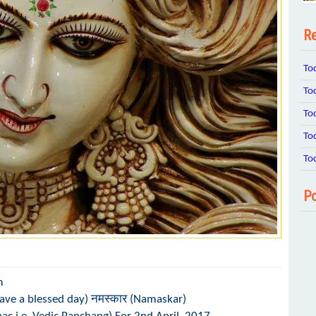
Re
To
To
To
To
To
Po
m
, Have a blessed day) नमस्कार (Namaskar)