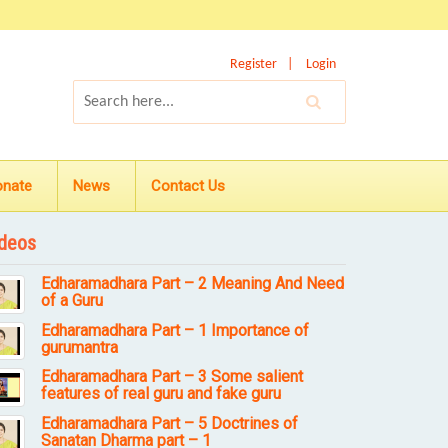
Register
Login
onate
News
Contact Us
deos
Edharamadhara Part – 2 Meaning And Need
of a Guru
Edharamadhara Part – 1 Importance of
gurumantra
Edharamadhara Part – 3 Some salient
features of real guru and fake guru
Edharamadhara Part – 5 Doctrines of
Sanatan Dharma part – 1