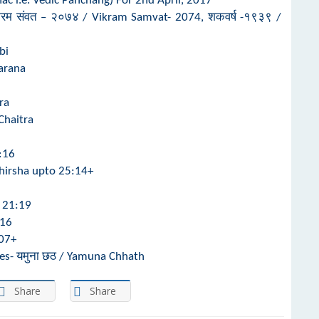
nac i.e. Vedic Panchang) For 2nd April, 2017
िक्रम संवत – २०७४ / Vikram Samvat- 2074, शकवर्ष -१९३९ /
bi
harana
ra
Chaitra
:16
hirsha
upto
25:14+
 21:19
:16
07+
ces-
यमुना छठ
/
Yamuna Chhath
Share
Share