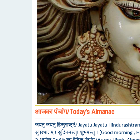
आजका पंचांग/Today’s Almanac
जयतु जयतु हिन्दुराष्ट्रं/ Jayatu Jayatu Hindurashtra
सुप्रभातम् ! सुदिनमस्तु! शुभमस्तु ! (Good morning 