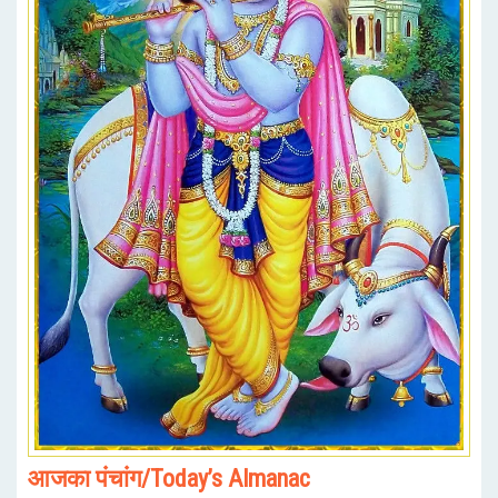
आजका पंचांग/Today’s Almanac