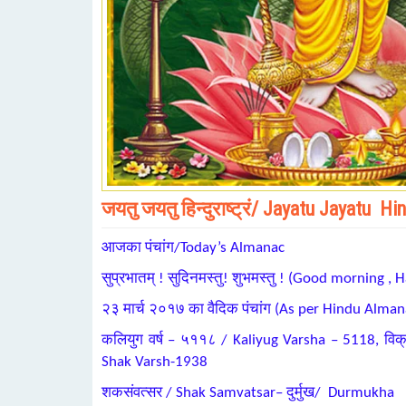
जयतु जयतु हिन्दुराष्ट्रं/ Jayatu Jayatu H
आजका पंचांग/Today’s Almanac
सुप्रभातम् ! सुदिनमस्तु! शुभमस्तु ! (Good morning 
२३ मार्च २०१७ का वैदिक पंचांग (As per Hindu Alma
कलियुग वर्ष – ५११८ / Kaliyug Varsha – 5118, व
Shak Varsh-1938
शकसंवत्सर / Shak Samvatsar– दुर्मुख/ Durmukha