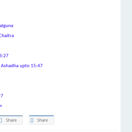
halguna
Chaitra
3:27
ra Ashadha upto 15:47
27
+
Share
Share