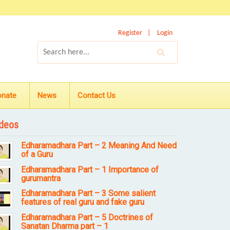
Register
Login
onate
News
Contact Us
deos
Edharamadhara Part – 2 Meaning And Need
of a Guru
Edharamadhara Part – 1 Importance of
gurumantra
Edharamadhara Part – 3 Some salient
features of real guru and fake guru
Edharamadhara Part – 5 Doctrines of
Sanatan Dharma part – 1