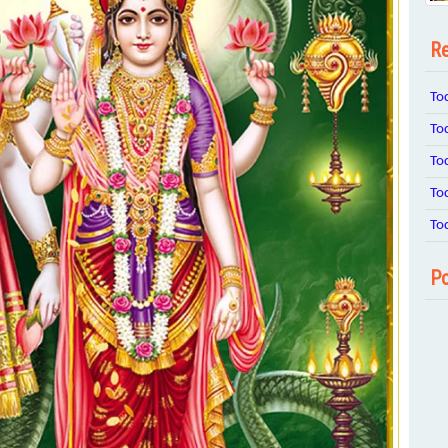
Re
To
To
To
To
To
Po