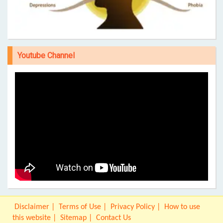
Youtube Channel
Disclaimer
Terms of Use
Privacy Policy
How to use
this website
Sitemap
Contact Us